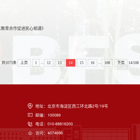
以教育合作促进民心相通》
...
...
共1075条
上页
1
12
13
14
15
16
108
下页
14/108
地址：北京市海淀区西三环北路2号/19号
邮编：100089
电话：010-88816200
访问：
4074696