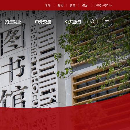
Language
学生
教师
访客
校友
招生就业
中外交流
公共服务